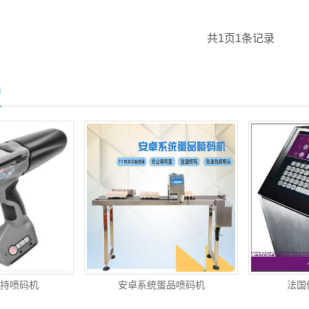
共
1
页
1
条记录
品
0手持喷码机
安卓系统蛋品喷码机
法国